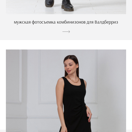
мужская фотосъемка комбинизонов для Валдберриз