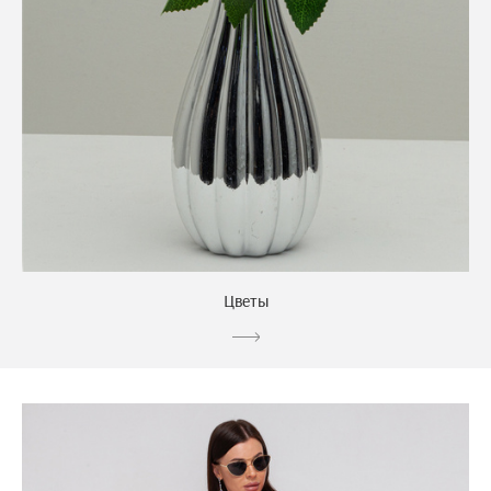
Цветы