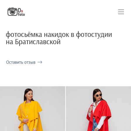
фотосьёмка накидок в фотостудии
на Братиславской
Оставить отзыв