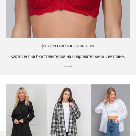
фотосессия бюстгальтеров
Фотосессия бюстгальтеров на очаровательной Светлане.