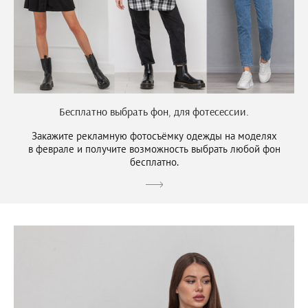
Бесплатно выбрать фон, для фотесессии.
Закажите рекламную фотосъёмку одежды на моделях
в феврале и получите возможность выбрать любой фон
бесплатно.