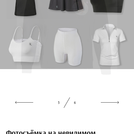
3
6
Фотосъёмка на невидимом