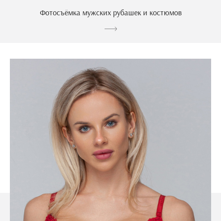
Фотосъёмка мужских рубашек и костюмов