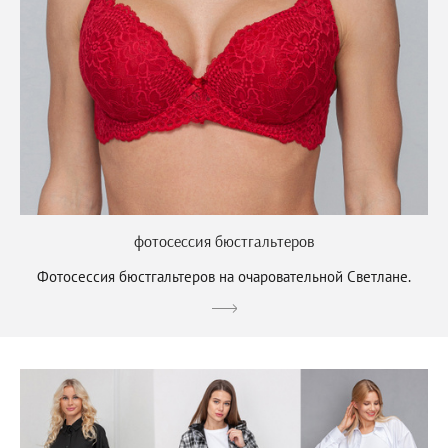
фотосессия бюстгальтеров
Фотосессия бюстгальтеров на очаровательной Светлане.