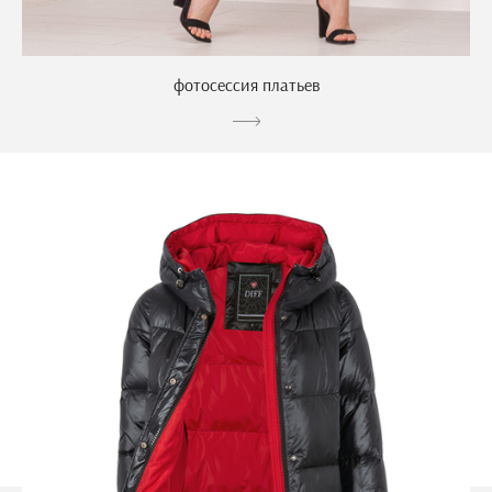
фотосессия платьев