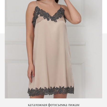
каталожная фотосъемка пижам