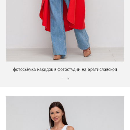
фотосьёмка накидок в фотостудии на Братиславской