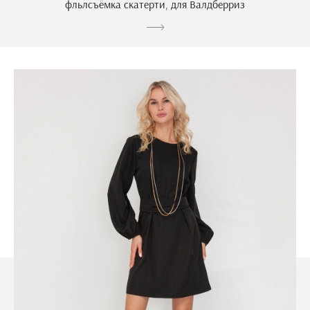
фльлсъёмка скатерти, для Валдберриз