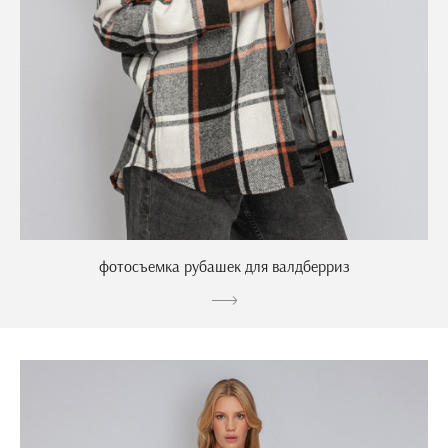
фотосъемка рубашек для валдберриз