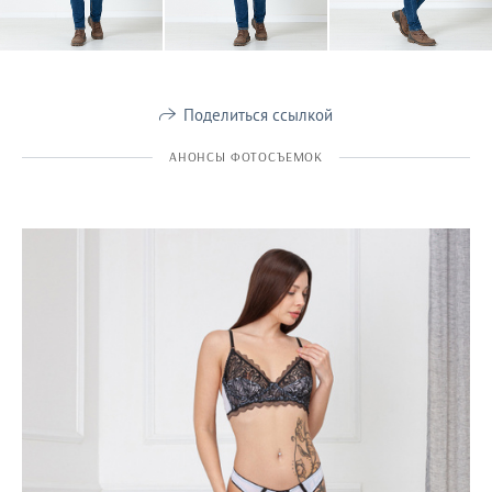
Поделиться ссылкой
АНОНСЫ ФОТОСЪЕМОК