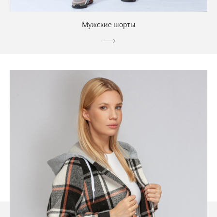
Мужские шорты