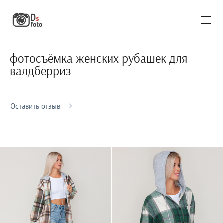
фотосъёмка женских рубашек для
валдберриз
Оставить отзыв