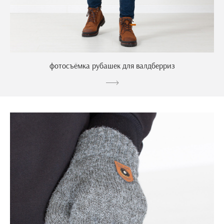
фотосъёмка рубашек для валдберриз