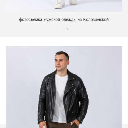
фотосъёмка мужской одежды на Коломенской