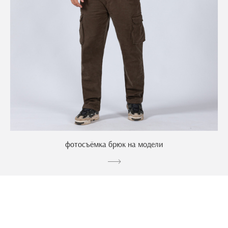
фотосъёмка брюк на модели