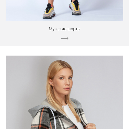
Мужские шорты