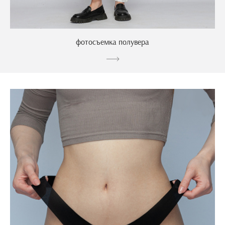
фотосъемка полувера