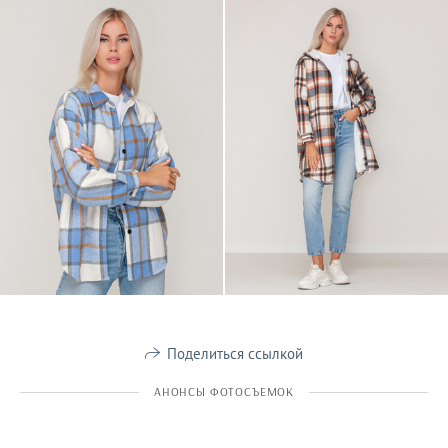
Поделиться ссылкой
АНОНСЫ ФОТОСЪЕМОК