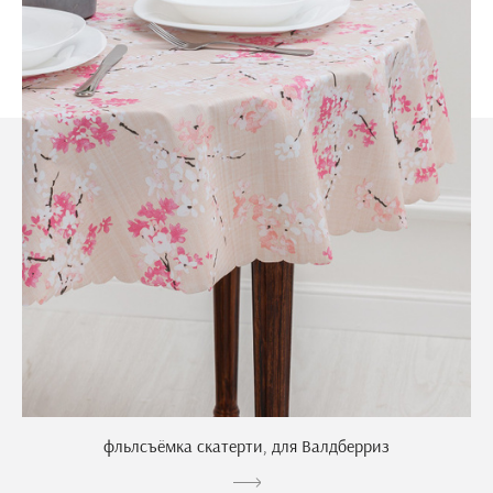
фльлсъёмка скатерти, для Валдберриз