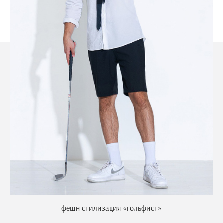
фешн стилизация «гольфист»